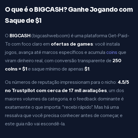
O que é o BIGCASH? Ganhe Jogando com
Saque de $1
O
BIGCASH
(bigcashweb.com) é uma plataforma Get-Paid-
To com foco claro em
ofertas de games
: você instala
jogos, avança até marcos específicos e acumula
coins
que
viram dinheiro real, com conversão transparente de
250
coins = $1
e saque mínimo de apenas
$1
.
Os números de reputação impressionam para o nicho:
4.5/5
no Trustpilot com cerca de 17 mil avaliações
, um dos
maiores volumes da categoria, e o feedback dominante é
exatamente o que importa: "recebi rápido". Mas há uma
ressalva que você precisa conhecer antes de começar, e
este guia não vai escondê-la.