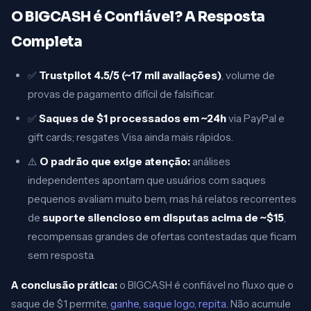
O BIGCASH é Confiável? A Resposta
Completa
✅
Trustpilot 4.5/5 (~17 mil avaliações)
, volume de
provas de pagamento difícil de falsificar.
✅
Saques de $1 processados em ~24h
via PayPal e
gift cards; resgates Visa ainda mais rápidos.
⚠️
O padrão que exige atenção:
análises
independentes apontam que usuários com saques
pequenos avaliam muito bem, mas há relatos recorrentes
de
suporte silencioso em disputas acima de ~$15
,
recompensas grandes de ofertas contestadas que ficam
sem resposta.
A conclusão prática:
o BIGCASH é confiável no fluxo que o
saque de $1 permite,
ganhe, saque logo, repita
. Não acumule