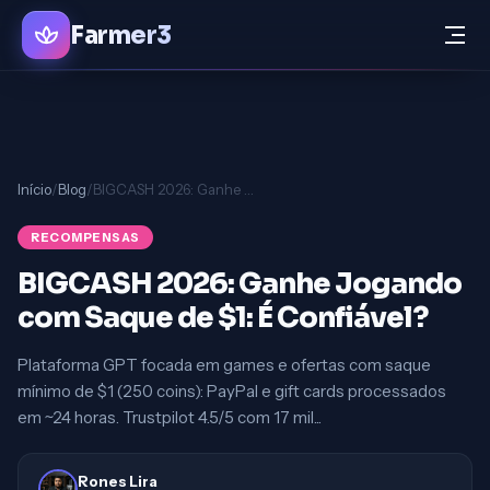
Farmer3
Início
/
Blog
/
BIGCASH 2026: Ganhe Jogando com Saque de $1: É Confiável?
RECOMPENSAS
BIGCASH 2026: Ganhe Jogando
com Saque de $1: É Confiável?
Plataforma GPT focada em games e ofertas com saque
mínimo de $1 (250 coins): PayPal e gift cards processados
em ~24 horas. Trustpilot 4.5/5 com 17 mil...
Rones Lira