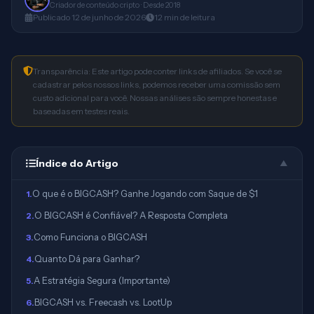
Criador de conteúdo cripto · Desde 2018
Publicado
12 de junho de 2026
12
min
de leitura
Transparência: Este artigo pode conter links de afiliados. Se você se
cadastrar pelos nossos links, podemos receber uma comissão sem
custo adicional para você. Nossas análises são sempre honestas e
baseadas em testes reais.
Índice do Artigo
▲
O que é o BIGCASH? Ganhe Jogando com Saque de $1
1
.
O BIGCASH é Confiável? A Resposta Completa
2
.
Como Funciona o BIGCASH
3
.
Quanto Dá para Ganhar?
4
.
A Estratégia Segura (Importante)
5
.
BIGCASH vs. Freecash vs. LootUp
6
.