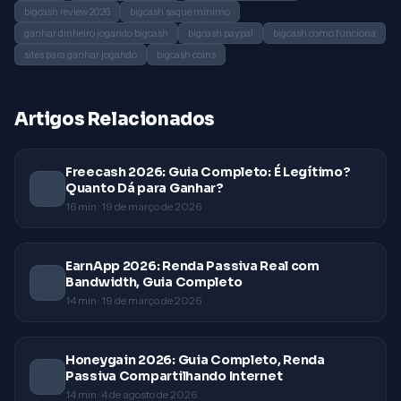
bigcash review 2026
bigcash saque minimo
ganhar dinheiro jogando bigcash
bigcash paypal
bigcash como funciona
sites para ganhar jogando
bigcash coins
Artigos Relacionados
Freecash 2026: Guia Completo: É Legítimo?
Quanto Dá para Ganhar?
16
min ·
19 de março de 2026
EarnApp 2026: Renda Passiva Real com
Bandwidth, Guia Completo
14
min ·
19 de março de 2026
Honeygain 2026: Guia Completo, Renda
Passiva Compartilhando Internet
14
min ·
4 de agosto de 2026