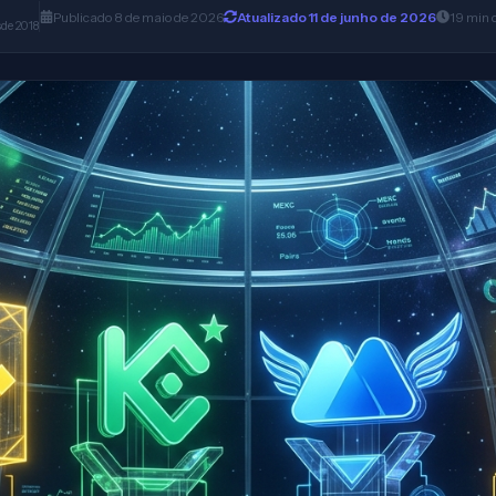
Publicado
8 de maio de 2026
Atualizado
11 de junho de 2026
19
min
sde 2018