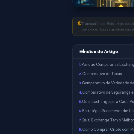
Transparência: Este artigo pode 
para você. Nossas análises são 
Índice do Artigo
Por que Comparar as Exchang
1
.
Comparativo de Taxas
2
.
Comparativo de Variedade d
3
.
Comparativo de Segurança e 
4
.
Qual Exchange para Cada Per
5
.
Estratégia Recomendada: Us
6
.
Qual Exchange Tem o Melhor 
7
.
Como Comprar Cripto com Pi
8
.