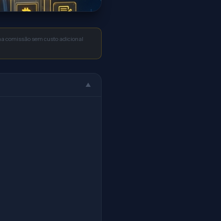
uma comissão sem custo adicional
▲