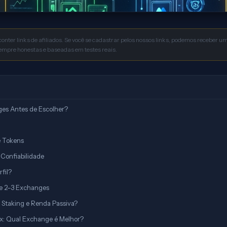
conter links de afiliados. Se você se cadastrar pelos nossos links, podemos receber 
sempre honestas e baseadas em testes reais.
es Antes de Escolher?
e Tokens
Confiabilidade
fil?
e 2–3 Exchanges
Staking e Renda Passiva?
x: Qual Exchange é Melhor?