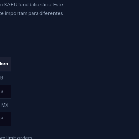
m SAFU fund bilionário. Este
te importam para diferentes
ken
NB
CS
m MX
IP
m limit orders.