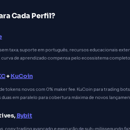
ra Cada Perfil?
e
 sem taxa, suporte em português, recursos educacionais exte
 curva de aprendizado compensa pelo ecossistema completo
XC
+
KuCoin
 tokens novos com 0% maker fee. KuCoin para trading bots 
as duas em paralelo para cobertura máxima de novos lançamen
tives,
Bybit
os, copy trading avançado e execução de sub-milissegundo fa