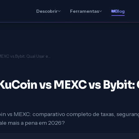
Descobrir
Ferramentas
Blog
Binance vs KuCoin vs MEXC vs Bybit: Qual Usar em 2026?
KuCoin vs MEXC vs Bybit: 
oin vs MEXC: comparativo completo de taxas, segurança
vale mais a pena em 2026?