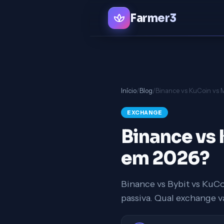
Farmer3
Início
/
Blog
/
EXCHANGE
Binance vs 
em 2026?
Binance vs Bybit vs KuC
passiva. Qual exchange 