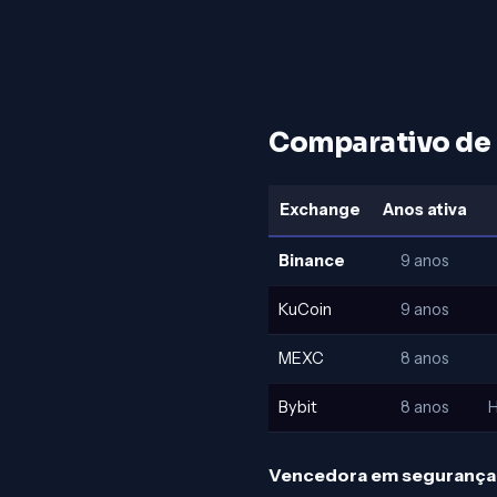
Comparativo de 
Exchange
Anos ativa
Binance
9 anos
KuCoin
9 anos
MEXC
8 anos
Bybit
8 anos
H
Vencedora em segurança