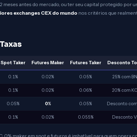
2 meses antes do mercado, ou ter seu capital protegido por u
iores exchanges CEX do mundo
nos critérios que realmen
 Taxas
Spot Taker
Futures Maker
Futures Taker
Desconto To
0.1%
0.02%
0.05%
25% com B
0.1%
0.02%
0.06%
20% com K
0.05%
0%
0.05%
Desconto co
0.1%
0.02%
0.055%
Desconto V
 0% maker em spot e futuros é imbatível para quem opera co