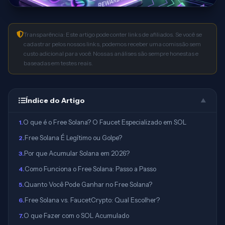
Transparência: Este artigo pode conter links de afiliados. Se você se
cadastrar pelos nossos links, podemos receber uma comissão sem
custo adicional para você. Nossas análises são sempre honestas e
baseadas em testes reais.
Índice do Artigo
▲
O que é o Free Solana? O Faucet Especializado em SOL
1
.
Free Solana É Legítimo ou Golpe?
2
.
Por que Acumular Solana em 2026?
3
.
Como Funciona o Free Solana: Passo a Passo
4
.
Quanto Você Pode Ganhar no Free Solana?
5
.
Free Solana vs. FaucetCrypto: Qual Escolher?
6
.
O que Fazer com o SOL Acumulado
7
.