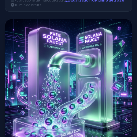
Publicado
19 de março de 2026
Atualizado
11 de junho de 2026
10
min
de leitura