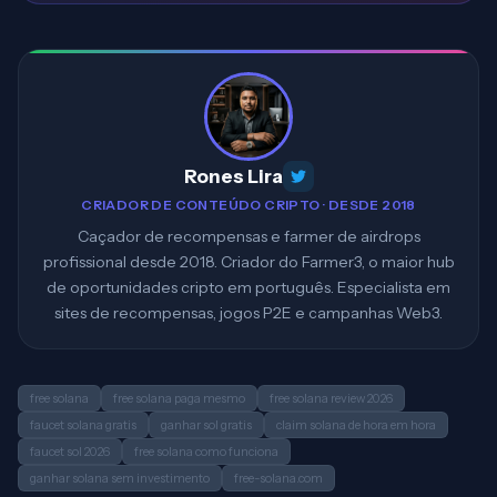
Rones Lira
CRIADOR DE CONTEÚDO CRIPTO · DESDE 2018
Caçador de recompensas e farmer de airdrops
profissional desde 2018. Criador do Farmer3, o maior hub
de oportunidades cripto em português. Especialista em
sites de recompensas, jogos P2E e campanhas Web3.
free solana
free solana paga mesmo
free solana review 2026
faucet solana gratis
ganhar sol gratis
claim solana de hora em hora
faucet sol 2026
free solana como funciona
ganhar solana sem investimento
free-solana.com