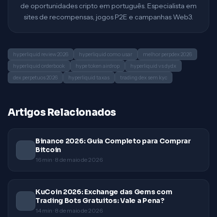
de oportunidades cripto em português. Especialista em
sites de recompensas, jogos P2E e campanhas Web3.
hyperliquid review 2026
hyperliquid como usar
melhor perpdex 2026
hyperliquid orderbook
hype token airdrop
hyperliquid vs dydx
dex perpetuos 2026
hyperliquid taxas
trading dex sem kyc
Artigos Relacionados
Binance 2026: Guia Completo para Comprar
Bitcoin
16
min ·
8 de maio de 2026
KuCoin 2026: Exchange das Gems com
Trading Bots Gratuitos: Vale a Pena?
14
min ·
8 de maio de 2026