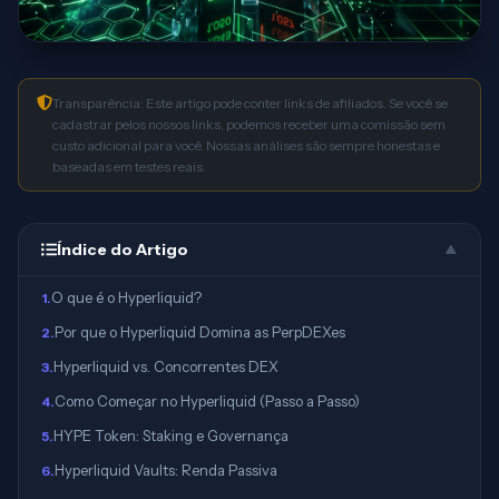
Transparência: Este artigo pode conter links de afiliados. Se você se
cadastrar pelos nossos links, podemos receber uma comissão sem
custo adicional para você. Nossas análises são sempre honestas e
baseadas em testes reais.
Índice do Artigo
▲
O que é o Hyperliquid?
1
.
Por que o Hyperliquid Domina as PerpDEXes
2
.
Hyperliquid vs. Concorrentes DEX
3
.
Como Começar no Hyperliquid (Passo a Passo)
4
.
HYPE Token: Staking e Governança
5
.
Hyperliquid Vaults: Renda Passiva
6
.