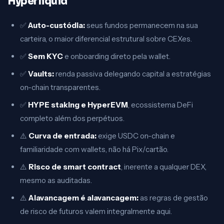
Hyperliquid
✅
Auto-custódia:
seus fundos permanecem na sua
carteira, o maior diferencial estrutural sobre CEXes.
✅
Sem KYC
e onboarding direto pela wallet.
✅
Vaults:
renda passiva delegando capital a estratégias
on-chain transparentes.
✅
HYPE staking e HyperEVM
, ecossistema DeFi
completo além dos perpétuos.
⚠️
Curva de entrada:
exige USDC on-chain e
familiaridade com wallets, não há Pix/cartão.
⚠️
Risco de smart contract
, inerente a qualquer DEX,
mesmo as auditadas.
⚠️
Alavancagem é alavancagem:
as regras de gestão
de risco de futuros valem integralmente aqui.