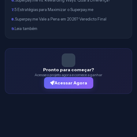
Superpay.me vs. Rewarding Ways: Qual a Diferença?
6
.
5 Estratégias para Maximizar o Superpay.me
7
.
Superpay.me Vale a Pena em 2026? Veredicto Final
8
.
Leia também
9
.
Pronto para começar?
Acesse o projeto agora e comece a ganhar
Acessar Agora