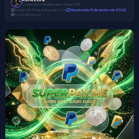
Criador de conteúdo cripto · Desde 2018
Publicado
19 de março de 2026
Atualizado
11 de junho de 2026
11
min
de leitura