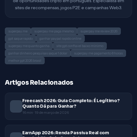
de oportunidades cripto em português. Especialista em
sites de recompensas, jogos P2E e campanhas Web3.
superpay.me
superpay me paga mesmo
superpay me review 2026
gpt saque rapido
ganhar paypal rapido online
superpay me quanto ganha
site gpt confiavel baixo minimo
ganhar dinheiro pesquisas saque 1 dolar
superpay me pagamento 8 horas
melhor gpt 2026 brasil
Artigos Relacionados
Freecash 2026: Guia Completo: É Legítimo?
Quanto Dá para Ganhar?
16
min ·
19 de março de 2026
EarnApp 2026: Renda Passiva Real com