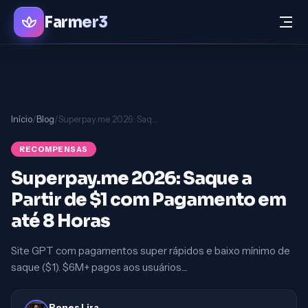
Farmer3
Início
/
Blog
/
Superpay.me 2026: Saque a Partir de $1 com Pagamento em até 8 Horas
RECOMPENSAS
Superpay.me 2026: Saque a
Partir de $1 com Pagamento em
até 8 Horas
Site GPT com pagamentos super rápidos e baixo mínimo de
saque ($1). $6M+ pagos aos usuários....
Rones Lira