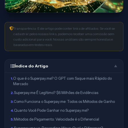
Transparência: Este artigo pode conter links de afiliados. Se você se
cadastrar pelos nossos links, podemos receber uma comissão sem
custo adicional para você. Nossas análises são sempre honestas e
baseadas em testes reais.
Índice do Artigo
▲
O que é o Superpay.me? O GPT com Saque mais Rápido do
1
.
Mercado
Superpay.me É Legítimo? $6 Milhões de Evidências
2
.
Como Funciona o Superpay.me: Todos os Métodos de Ganho
3
.
Quanto Você Pode Ganhar no Superpay.me?
4
.
Métodos de Pagamento: Velocidade é o Diferencial
5
.