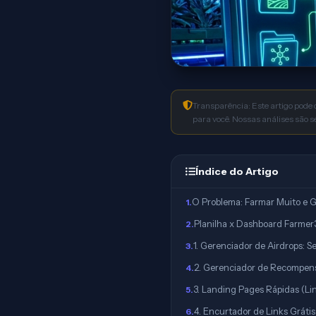
Transparência: Este artigo pode 
para você. Nossas análises são 
Índice do Artigo
O Problema: Farmar Muito e 
1
.
Planilha x Dashboard Farmer3
2
.
1. Gerenciador de Airdrops: S
3
.
2. Gerenciador de Recompen
4
.
3. Landing Pages Rápidas (Lin
5
.
4. Encurtador de Links Gráti
6
.