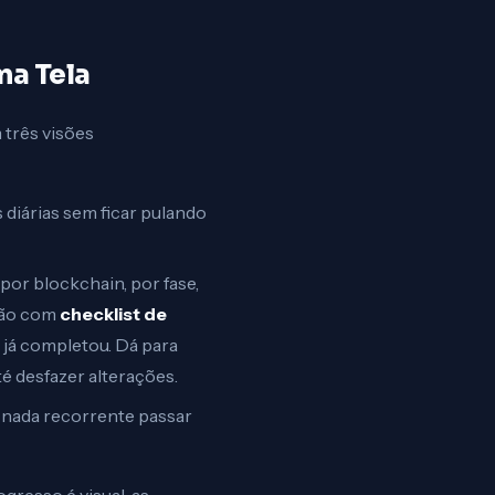
ma Tela
 três visões
s diárias sem ficar pulando
por blockchain, por fase,
rtão com
checklist de
já completou. Dá para
até desfazer alterações.
 nada recorrente passar