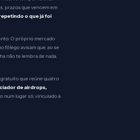
ntes, prazos que vencem em
petindo o que já foi
ponto. O próprio mercado
o fôlego avisam que, ao se
lha não te lembra de nada,
 gratuito que reúne quatro
iador de airdrops,
 num lugar só, vinculado à