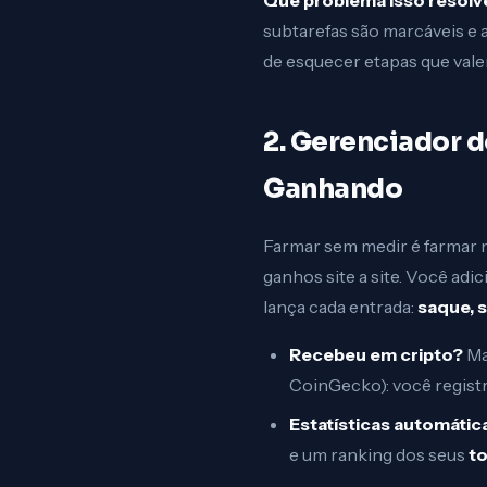
Que problema isso resolv
subtarefas são marcáveis e a
de esquecer etapas que valem
2. Gerenciador 
Ganhando
Farmar sem medir é farmar 
ganhos site a site. Você adi
lança cada entrada:
saque, 
Recebeu em cripto?
Ma
CoinGecko): você registra
Estatísticas automátic
e um ranking dos seus
to