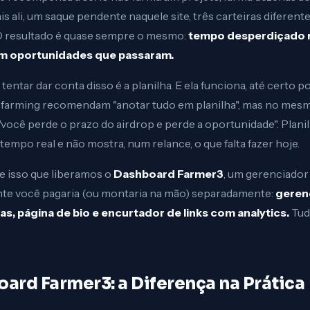
is ali, um saque pendente naquele site, três carteiras difere
O resultado é quase sempre o mesmo:
tempo desperdiçado re
 em oportunidades que passaram.
ntar dar conta disso é a planilha. E ela funciona, até certo 
e farming recomendam "anotar tudo em planilha", mas no mesm
"você perde o prazo do airdrop e perde a oportunidade". Plani
empo real e não mostra, num relance, o que falta fazer hoje.
e isso que liberamos o
Dashboard Farmer3
, um gerenciador
te você pagaria (ou montaria na mão) separadamente:
gerenc
, página de bio e encurtador de links com analytics.
Tudo
oard Farmer3: a Diferença na Prática