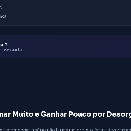
o)
raça
çar?
comece a ganhar
mar Muito e Ganhar Pouco por Desor
de recompensa a sério não farma um projeto, farma dezenas 