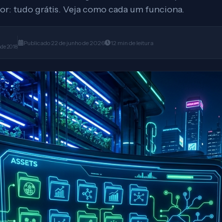
or: tudo grátis. Veja como cada um funciona.
Publicado
22 de junho de 2026
12
min
de leitura
sde 2018