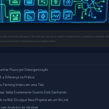
conter links de afiliados. Se você se cadastrar pelos nossos links, podemos receber 
sempre honestas e baseadas em testes reais.
Ganhar Pouco por Desorganização
: a Diferença na Prática
eu Farming Inteiro em uma Tela
sas: Saiba Exatamente Quanto Está Ganhando
k na Bio): Divulgue Seus Projetos em um Só Link
s com Analytics de Verdade