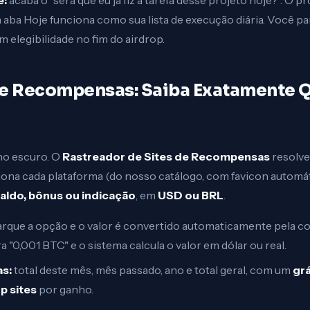
e:
acaba o "será que eu já fiz a tarefa desse projeto hoje?". O pr
 aba Hoje funciona como sua lista de execução diária. Você par
 elegibilidade no fim do airdrop.
de Recompensas: Saiba Exatamente Q
no escuro. O
Rastreador de Sites de Recompensas
resolve
ciona cada plataforma (do nosso catálogo, com favicon automát
saldo, bônus ou indicação
, em
USD ou BRL
.
rque a opção e o valor é convertido automaticamente pela co
 "0,001 BTC" e o sistema calcula o valor em dólar ou real.
as:
total deste mês, mês passado, ano e total geral, com um
grá
p sites
por ganho.