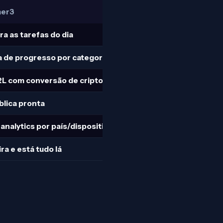
mer3
a as tarefas do dia
a de progresso por categoria
L com conversão de cripto automática
blica pronta
nalytics por país/dispositivo
ra e está tudo lá