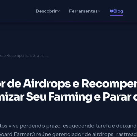
Descobrir
Ferramentas
Blog
Gerenciador de Airdrops e Recompensas Grátis: Como Organizar Seu Farming e Parar de Perder Dinheiro
r de Airdrops e Recompen
zar Seu Farming e Parar 
tos vive perdendo prazo, esquecendo tarefa e deixand
oard Farmer3 reúne gerenciador de airdrops, rastrea