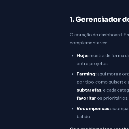
1. Gerenciador d
O coração do dashboard. Em 
complementares:
Hoje:
mostra de forma dir
entre projetos.
Farming:
aqui mora a or
por tipo, como quiser) e
subtarefas
, e cada cat
favoritar
os prioritários
Recompensas:
acompanh
batido.