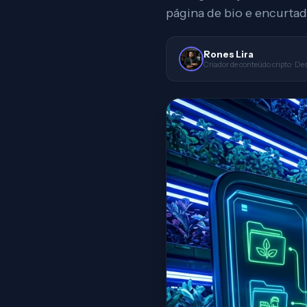
página de bio e encurtad
Rones Lira
Criador de conteúdo cripto · De