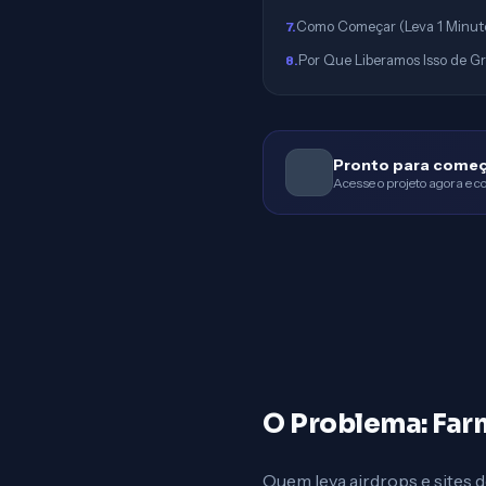
Como Começar (Leva 1 Minut
7
.
Por Que Liberamos Isso de G
8
.
Pronto para come
Acesse o projeto agora e 
O Problema: Far
Quem leva airdrops e sites 