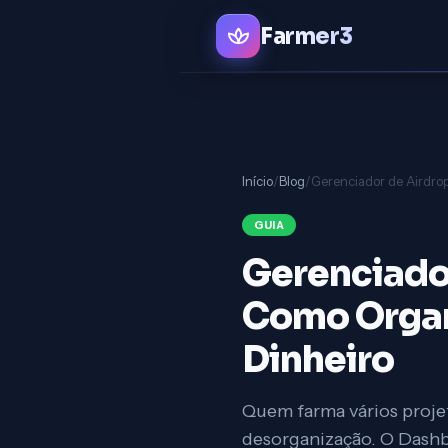
Farmer3
Início
/
Blog
/
GUIA
Gerenciado
Como Organi
Dinheiro
Quem farma vários proje
desorganização. O Dashb