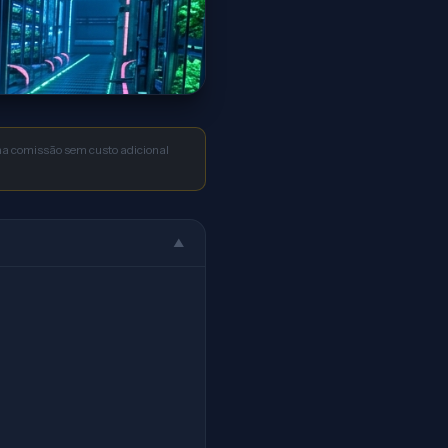
uma comissão sem custo adicional
▲