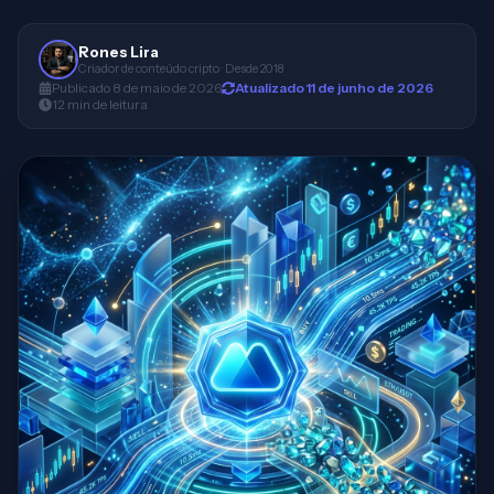
Rones Lira
Criador de conteúdo cripto · Desde 2018
Publicado
8 de maio de 2026
Atualizado
11 de junho de 2026
12
min
de leitura