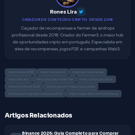
Rones Lira
CRIADOR DE CONTEÚDO CRIPTO · DESDE 2018
Caçador de recompensas e farmer de airdrops
profissional desde 2018. Criador do Farmer3, o maior hub
de oportunidades cripto em português. Especialista em
sites de recompensas, jogos P2E e campanhas Web3.
mexc review 2026
mexc vale a pena
mexc gems exchange
mexc sem kyc
mexc taxa zero maker fee
mexc como usar brasil
mexc é confiavel 2026
exchange com menor taxa cripto
melhor exchange gems altcoins 2026
mexc maker fee 0 como funciona
Artigos Relacionados
Binance 2026: Guia Completo para Comprar