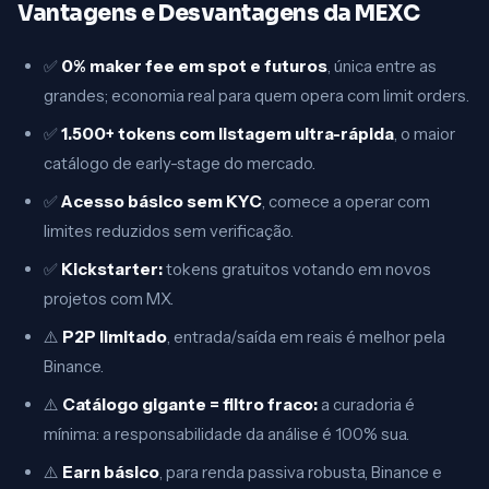
Vantagens e Desvantagens da MEXC
✅
0% maker fee em spot e futuros
, única entre as
grandes; economia real para quem opera com limit orders.
✅
1.500+ tokens com listagem ultra-rápida
, o maior
catálogo de early-stage do mercado.
✅
Acesso básico sem KYC
, comece a operar com
limites reduzidos sem verificação.
✅
Kickstarter:
tokens gratuitos votando em novos
projetos com MX.
⚠️
P2P limitado
, entrada/saída em reais é melhor pela
Binance.
⚠️
Catálogo gigante = filtro fraco:
a curadoria é
mínima: a responsabilidade da análise é 100% sua.
⚠️
Earn básico
, para renda passiva robusta, Binance e