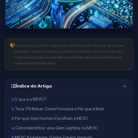
Transparência: Este artigo pode conter links de afiliados. Se você se
cadastrar pelos nossos links, podemos receber uma comissão sem
custo adicional para você. Nossas análises são sempre honestas e
baseadas em testes reais.
Índice do Artigo
▲
O que é a MEXC?
1
.
Taxa 0% Maker: Como Funciona e Por que é Real
2
.
Por que Gem Hunters Escolhem a MEXC
3
.
Como Identificar uma Gem Legítima na MEXC
4
.
MEXC Kickstarter: Ganhe Tokens Votando
5
.