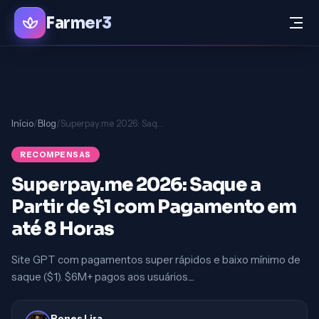
Farmer3
Início
/
Blog
/
Superpay.me 2026: Saque a Partir de $1 com Pagamento em até 8 Horas
RECOMPENSAS
Superpay.me 2026: Saque a
Partir de $1 com Pagamento em
até 8 Horas
Site GPT com pagamentos super rápidos e baixo mínimo de
saque ($1). $6M+ pagos aos usuários....
Rones Lira