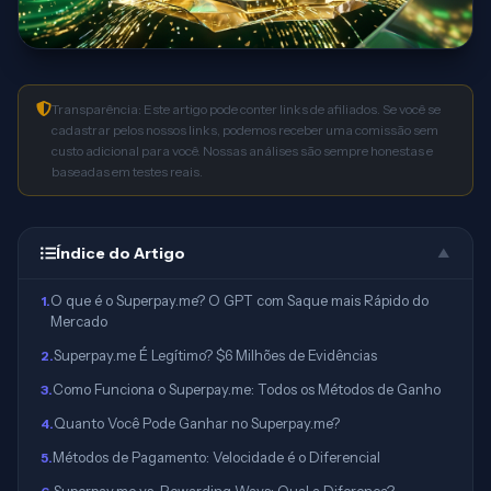
Transparência: Este artigo pode conter links de afiliados. Se você se
cadastrar pelos nossos links, podemos receber uma comissão sem
custo adicional para você. Nossas análises são sempre honestas e
baseadas em testes reais.
Índice do Artigo
▲
O que é o Superpay.me? O GPT com Saque mais Rápido do
1
.
Mercado
Superpay.me É Legítimo? $6 Milhões de Evidências
2
.
Como Funciona o Superpay.me: Todos os Métodos de Ganho
3
.
Quanto Você Pode Ganhar no Superpay.me?
4
.
Métodos de Pagamento: Velocidade é o Diferencial
5
.