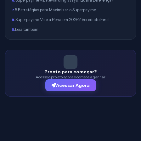
Superpay.me vs. Rewarding Ways: Qual a Diferença?
6
.
5 Estratégias para Maximizar o Superpay.me
7
.
Superpay.me Vale a Pena em 2026? Veredicto Final
8
.
Leia também
9
.
Pronto para começar?
Acesse o projeto agora e comece a ganhar
Acessar Agora