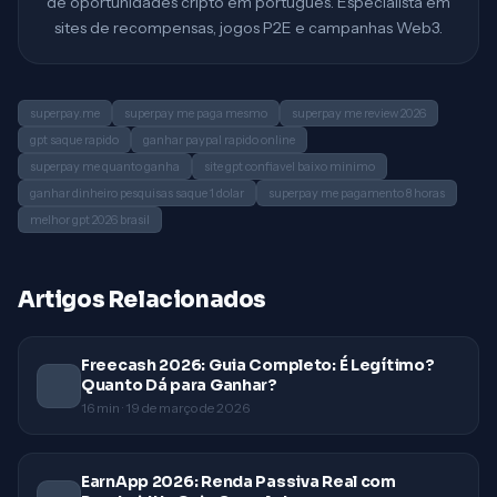
de oportunidades cripto em português. Especialista em
sites de recompensas, jogos P2E e campanhas Web3.
superpay.me
superpay me paga mesmo
superpay me review 2026
gpt saque rapido
ganhar paypal rapido online
superpay me quanto ganha
site gpt confiavel baixo minimo
ganhar dinheiro pesquisas saque 1 dolar
superpay me pagamento 8 horas
melhor gpt 2026 brasil
Artigos Relacionados
Freecash 2026: Guia Completo: É Legítimo?
Quanto Dá para Ganhar?
16
min ·
19 de março de 2026
EarnApp 2026: Renda Passiva Real com