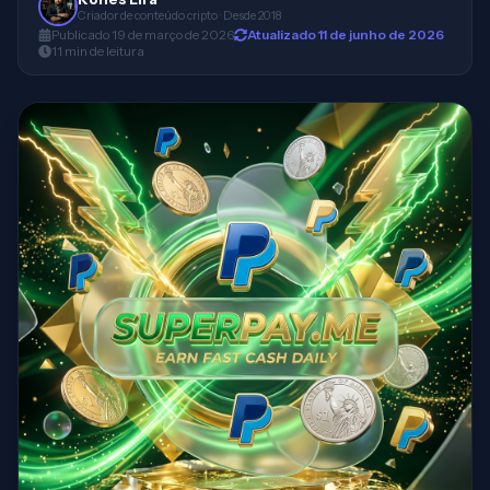
Criador de conteúdo cripto · Desde 2018
Publicado
19 de março de 2026
Atualizado
11 de junho de 2026
11
min
de leitura