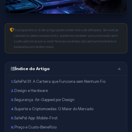
Transparência: Este artigo pode conter links de afiliados. Se você se
cadastrar pelos nossos links, podemos receber uma comissão sem
custo adicional para você. Nossas análises são sempre honestas e
baseadas em testes reais.
Índice do Artigo
▲
SafePal S1: A Carteira que Funciona sem Nenhum Fio
1
.
Design e Hardware
2
.
Segurança: Air-Gapped por Design
3
.
Suporte a Criptomoedas: O Maior do Mercado
4
.
SafePal App: Mobile-First
5
.
Preço e Custo-Benefício
6
.