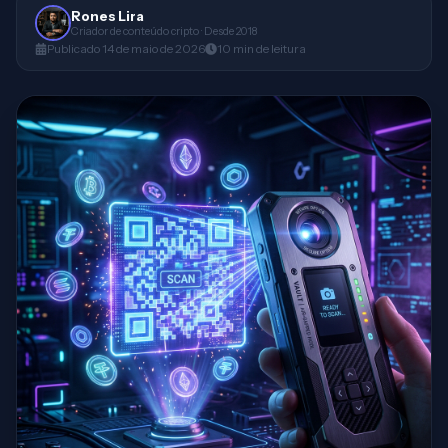
Rones Lira
Criador de conteúdo cripto · Desde 2018
Publicado
14 de maio de 2026
10
min
de leitura