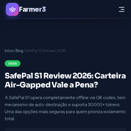
Farmer3
Início
/
Blog
/
SafePal S1 Review 2026: Carteira Air-Gapped Vale a Pena?
GUIA
SafePal S1 Review 2026: Carteira
Air-Gapped Vale a Pena?
A SafePal S1 opera completamente offline via QR codes, tem
mecanismo de auto-destruição e suporta 30.000+ tokens.
Uma das opções mais seguras para quem prioriza isolamento
total.