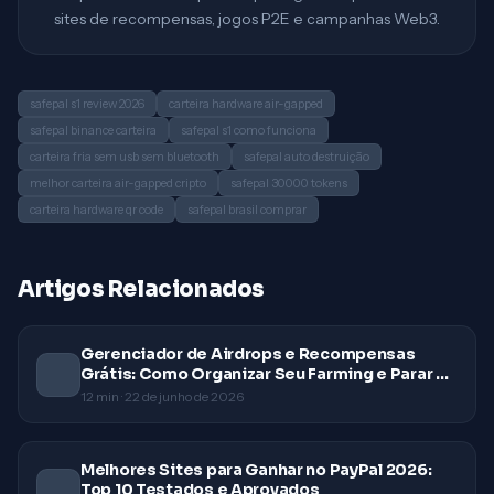
sites de recompensas, jogos P2E e campanhas Web3.
safepal s1 review 2026
carteira hardware air-gapped
safepal binance carteira
safepal s1 como funciona
carteira fria sem usb sem bluetooth
safepal auto destruição
melhor carteira air-gapped cripto
safepal 30000 tokens
carteira hardware qr code
safepal brasil comprar
Artigos Relacionados
Gerenciador de Airdrops e Recompensas
Grátis: Como Organizar Seu Farming e Parar de
Perder Dinheiro
12
min ·
22 de junho de 2026
Melhores Sites para Ganhar no PayPal 2026:
Top 10 Testados e Aprovados