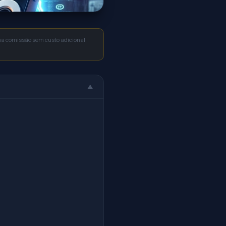
uma comissão sem custo adicional
▲