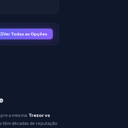
Ver Todas as Opções
e
mpre a mesma:
Trezor vs
as têm décadas de reputação