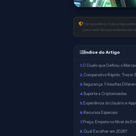
Transparência: Este artigo pode 
para você. Nossas análises são 
Índice do Artigo
O Duelo que Definiu o Merca
1
.
Comparativo Rápido: Trezor S
2
.
Segurança: Filosofias Diferen
3
.
Suporte a Criptomoedas
4
.
Experiência do Usuário e App
5
.
Recursos Especiais
6
.
Preço: Empate no Nível de En
7
.
Qual Escolher em 2026?
8
.