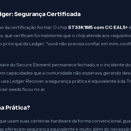
ger: Segurança Certificada
 da certificação formal. O chip
ST33K1M5 com CC EAL5+
é
 que verificam formalmente que o chip atende aos requisito
 principal da Ledger: "você não precisa confiar em mim, conf
ware do Secure Element permanece fechado, e o incidente d
tem capacidades que a comunidade não esperava, gerando desc
 usa Ledger Recover, a segurança prática é equivalente à da T
air seeds ficou no ar.
a Prática?
que usam suas carteiras hardware da forma convencional, guar
as oferecem segurança equivalente e muito além do necessá