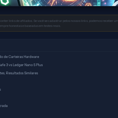
conter links de afiliados. Se você se cadastrar pelos nossos links, podemos receber 
sempre honestas e baseadas em testes reais.
do de Carteiras Hardware
afe 3 vs Ledger Nano S Plus
tes, Resultados Similares
s
trada