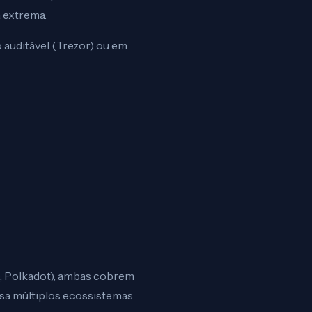
a extrema.
o auditável (Trezor) ou em
o, Polkadot), ambas cobrem
sa múltiplos ecossistemas