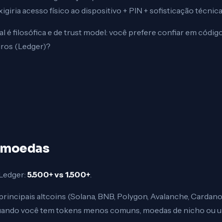
igiria acesso físico ao dispositivo + PIN + sofisticação técnic
l é filosófica e de trust model: você prefere confiar em códig
iros (Ledger)?
tomoedas
a Ledger:
5.500+ vs 1.500+
.
 principais altcoins (Solana, BNB, Polygon, Avalanche, Cardan
quando você tem tokens menos comuns, moedas de nicho ou u