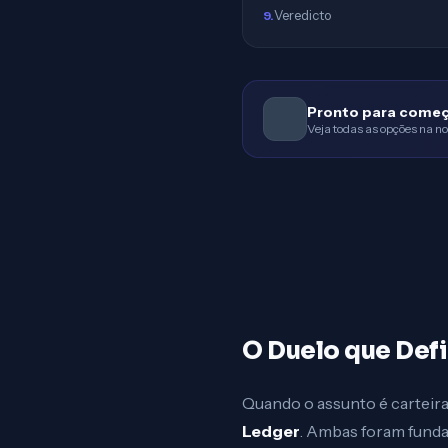
Veredicto
9
.
Pronto para come
Veja todas as opções na no
O Duelo que Def
Quando o assunto é carteir
Ledger
. Ambas foram funda