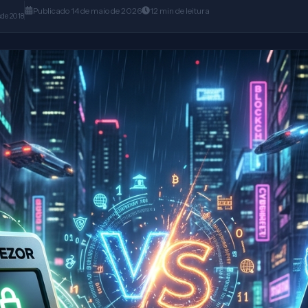
Publicado
14 de maio de 2026
12
min
de leitura
sde 2018