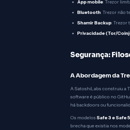
App mobile
: Trezor lim
Bluetooth
: Trezor não 
Shamir Backup
: Trezor
Privacidade (Tor/Coinj
Segurança: Filos
A Abordagem da Trez
A SatoshiLabs construiu a T
software é público no GitHu
há backdoors ou funcionali
Os modelos
Safe 3 e Safe 5
brecha que existia nos model