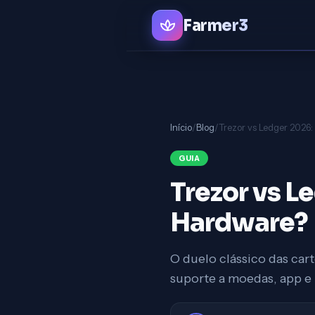
Farmer3
Início
/
Blog
/
GUIA
Trezor vs L
Hardware?
O duelo clássico das car
suporte a moedas, app e