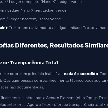
itado / Ledger completo (Nano X), Ledger vence
tem / Ledger Nano X tem, Ledger vence
 tem / Ledger não tem, Trezor vence
oin)
: Trezor tem nativamente / Ledger limitado, Trezor vence
ofias Diferentes, Resultados Similar
or: Transparência Total
rezor sobre um princípio inabalável:
nada é escondido
. Tod
b. Qualquer pessoa com conhecimento técnico pode auditar o
dades não documentadas.
finalmente adicionaram o Secure Element (chip Optiga Trust 
os anteriores. Agora a Trezor oferece transparência total + i